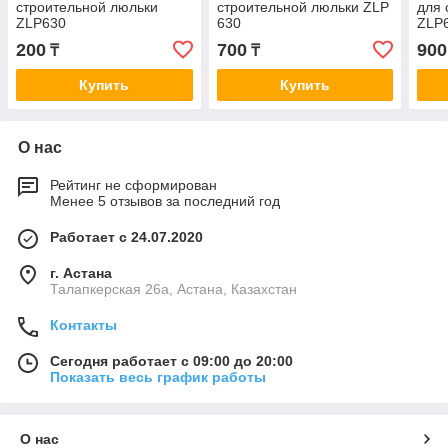
строительной люльки
строительной люльки ZLP
для 
ZLP630
630
ZLP
200
700
900
₸
₸
Купить
Купить
О нас
Рейтинг не сформирован
Менее 5 отзывов за последний год
Работает с 24.07.2020
г. Астана
Талапкерская 26а, Астана, Казахстан
Контакты
Сегодня работает с 09:00 до 20:00
Показать весь график работы
О нас