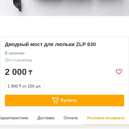
Диодный мост для люльки ZLP 630
В наличии
Опт и розница
2 000
₸
1 900 ₸
от 150 шт.
Купить
Характеристики
Доставка
Оплата
Условия возврата