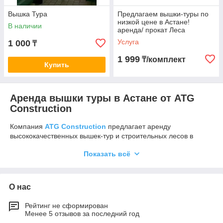
Вышка Тура
Предлагаем вышки-туры по
низкой цене в Астане!
В наличии
аренда/ прокат Леса
строительные, Леса на
Услуга
1 000
₸
колесах, Доставка
1 999
₸/комплект
Купить
Аренда вышки туры в Астане от ATG
Construction
Компания
ATG Construction
предлагает аренду
высококачественных вышек-тур и строительных лесов в
Астане по доступным ценам. Если вам нужно надежное
Показать всё
оборудование для работы на высоте, будь то строительные
работы, ремонт фасадов, монтаж или техническое
обслуживание, мы предоставляем оптимальные решения.
Наши вышки-туры подходят для различных типов работ,
О нас
обеспечивая безопасность и комфорт на высоте.
Рейтинг не сформирован
Выбирая аренду вышки-туры от ATG Construction, вы
Менее 5 отзывов за последний год
получаете несколько преимуществ. Во-первых, это экономия