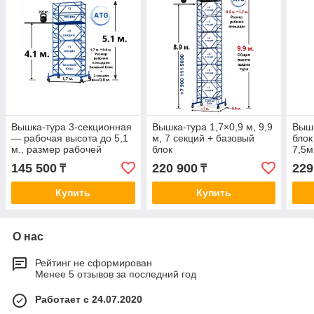
Вышка-тура 3-секционная
Вышка-тура 1,7×0,9 м, 9,9
Выш
— рабочая высота до 5,1
м, 7 секций + базовый
блок
м., размер рабочей
блок
7,5м
площадки 1,7*0,8
площ
145 500
220 900
229
₸
₸
Купить
Купить
О нас
Рейтинг не сформирован
Менее 5 отзывов за последний год
Работает с 24.07.2020