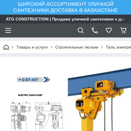
ШИРОКИЙ АССОРТИМЕНТ УЛИЧНОЙ
САНТЕХНИКИ ДОСТАВКА В КАЗАХСТАНЕ
ATG CONSTRUCTION | Продажа уличной сантехники с доста
Товары и услуги
Строительные люльки
Таль электр