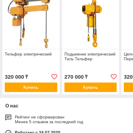
Тельфер электрический
Подьемник электрический
Цеп
Таль Тельфер
Пер
320 000
270 000
320
₸
₸
Купить
Купить
О нас
Рейтинг не сформирован
Менее 5 отзывов за последний год
Работает с 24.07.2020