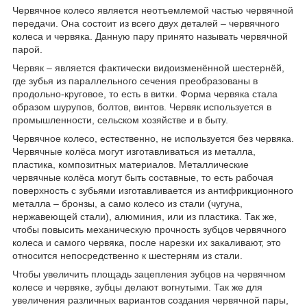
Червячное колесо является неотъемлемой частью червячной
передачи. Она состоит из всего двух деталей – червячного
колеса и червяка. Данную пару принято называть червячной
парой.
Червяк – является фактически видоизменённой шестернёй,
где зубья из параллельного сечения преобразованы в
продольно-круговое, то есть в витки. Форма червяка стала
образом шурупов, болтов, винтов. Червяк используется в
промышленности, сельском хозяйстве и в быту.
Червячное колесо, естественно, не используется без червяка.
Червячные колёса могут изготавливаться из металла,
пластика, композитных материалов. Металлические
червячные колёса могут быть составные, то есть рабочая
поверхность с зубьями изготавливается из антифрикционного
металла – бронзы, а само колесо из стали (чугуна,
нержавеющей стали), алюминия, или из пластика. Так же,
чтобы повысить механическую прочность зубцов червячного
колеса и самого червяка, после нарезки их закаливают, это
относится непосредственно к шестерням из стали.
Чтобы увеличить площадь зацепления зубцов на червячном
колесе и червяке, зубцы делают вогнутыми. Так же для
увеличения различных вариантов создания червячной пары,