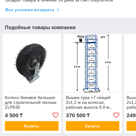
Все условия возврата
Подобные товары компании
Колесо боковое большое
Вышка-тура +7 секций
Вышк
для строительной люльки
2х1,2 м на колесах,
2х1,
ZLP630
рабочая высота 9,9 м.,
рабо
продажа вышки туры
прод
4 500
370 500
249
₸
₸
Купить
Купить