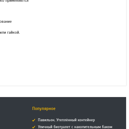
око применяются
Шайба М18 для
ование
строительной люльки ZLP
630
ли гайкой.
В наличии
700 ₸
КУПИТЬ
Популярное
Павильон, Утеплённый контейнер
Уличный биотуалет с накопительным баком