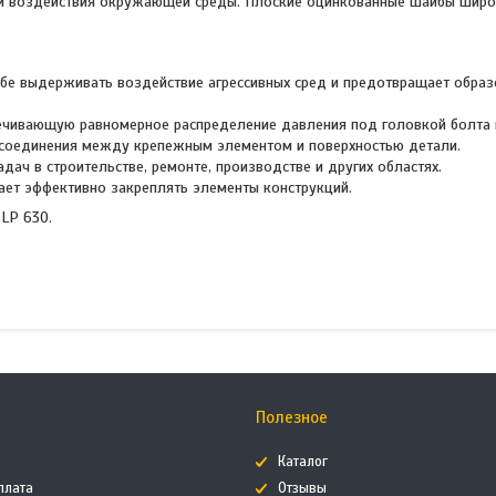
 и воздействия окружающей среды. Плоские оцинкованные шайбы шир
е выдерживать воздействие агрессивных сред и предотвращает образ
чивающую равномерное распределение давления под головкой болта и
 соединения между крепежным элементом и поверхностью детали.
ач в строительстве, ремонте, производстве и других областях.
гает эффективно закреплять элементы конструкций.
LP 630.
Полезное
Каталог
плата
Отзывы