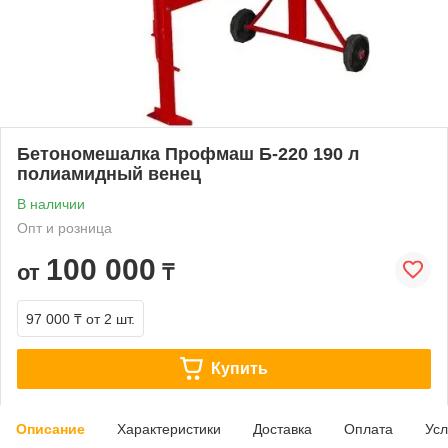
Бетономешалка Профмаш Б-220 190 л
полиамидный венец
В наличии
Опт и розница
100 000
от
₸
97 000 ₸
от 2 шт.
Купить
Описание
Характеристики
Доставка
Оплата
Усл