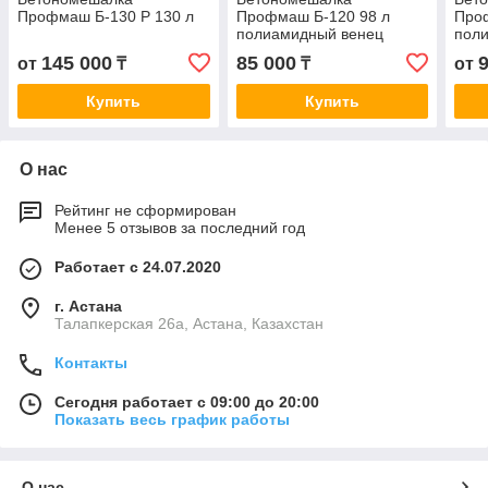
Профмаш Б-130 Р 130 л
Профмаш Б-120 98 л
Про
полиамидный венец
пол
145 000
85 000
от
₸
₸
от
Купить
Купить
О нас
Рейтинг не сформирован
Менее 5 отзывов за последний год
Работает с 24.07.2020
г. Астана
Талапкерская 26а, Астана, Казахстан
Контакты
Сегодня работает с 09:00 до 20:00
Показать весь график работы
О нас