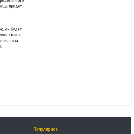
пределенного
мощь придет
Искусственный газон 35
мм. Площадь 10 кв.м.
ок, он будет
рочностью и
нного типа
и.
В наличии
25 000 ₸/кв.м
КУПИТЬ
Популярное