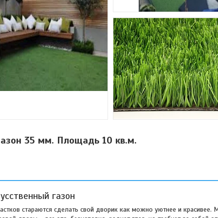
азон 35 мм. Площадь 10 кв.м.
усственный газон
астков стараются сделать свой дворик как можно уютнее и красивее. 