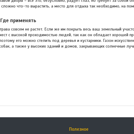
вой дворы – все это, безусловно, радует глаз, но требует за собой о
м сложно что-то вырастить, а место для отдыха так необходимо, на по
Где применять
 трава совсем не растет. Если же им покрыть весь ваш земельный участ
 мест с высокой проходимостью людей, так как он обладает хорошей п
поэтому его можно стелить под деревья и кустарники. Газон искусстве
собак, а также у высоких зданий и домов, закрывающих солнечные луч
Полезное