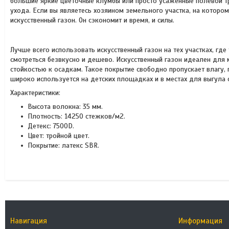
большие яркие цветочные клумбы или просто усаженные полевой тра
ухода. Если вы являетесь хозяином земельного участка, на которо
искусственный газон. Он сэкономит и время, и силы.
Лучше всего использовать искусственный газон на тех участках, где
смотреться безвкусно и дешево. Искусственный газон идеален для
стойкостью к осадкам. Такое покрытие свободно пропускает влагу, 
широко используется на детских площадках и в местах для выгула 
Характеристики:
Высота волокна: 35 мм.
Плотность: 14250 стежков/м2.
Детекс: 7500D.
Цвет: тройной цвет.
Покрытие: латекс SBR.
Навигация
Информация