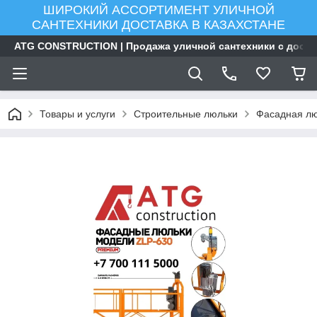
ШИРОКИЙ АССОРТИМЕНТ УЛИЧНОЙ
САНТЕХНИКИ ДОСТАВКА В КАЗАХСТАНЕ
ATG CONSTRUCTION | Продажа уличной сантехники с доста
Товары и услуги
Строительные люльки
Фасадная лю