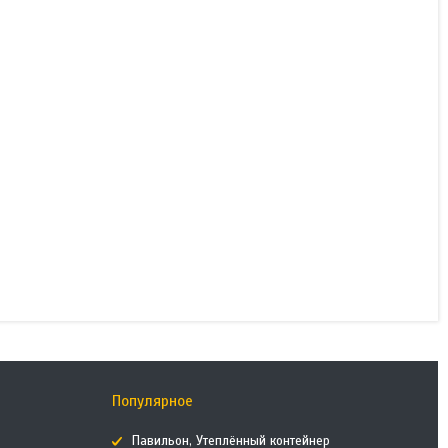
Строительная люлька ZLP
630 в наличии под любой
объем
В наличии
750 000 ₸
КУПИТЬ
Популярное
Павильон, Утеплённый контейнер