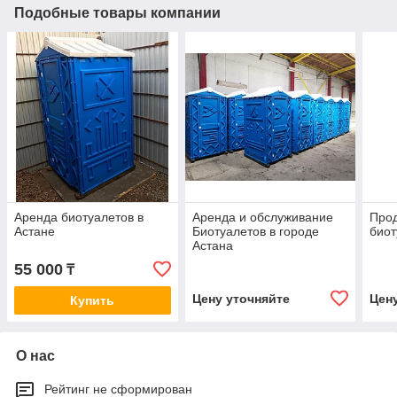
Подобные товары компании
Аренда биотуалетов в
Аренда и обслуживание
Про
Астане
Биотуалетов в городе
биот
Астана
55 000
₸
Цену уточняйте
Цен
Купить
О нас
Рейтинг не сформирован