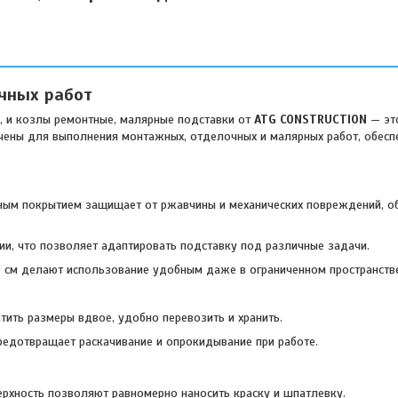
чных работ
, и козлы ремонтные, малярные подставки от
ATG CONSTRUCTION
— эт
чены для выполнения монтажных, отделочных и малярных работ, обесп
ным покрытием защищает от ржавчины и механических повреждений, о
ции, что позволяет адаптировать подставку под различные задачи.
0 см делают использование удобным даже в ограниченном пространств
.
ить размеры вдвое, удобно перевозить и хранить.
редотвращает раскачивание и опрокидывание при работе.
рхность позволяют равномерно наносить краску и шпатлевку.