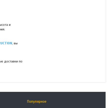
ысота и
ния.
RUCTION
, вы
ью доставки по
Популярное