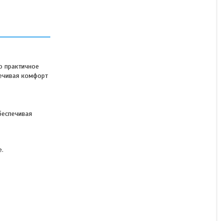
Козлы ремонтные,
малярные подставки
о практичное
ечивая комфорт
В наличии
28 000 ₸
беспечивая
КУПИТЬ
е.