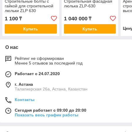
Строительные болты с
Строительная фасадная
Аре
гайкой для строительной
люлька ZLP-630
стро
люльки ZLP 630
высо
1 100
1 040 000
₸
₸
Цен
Купить
Купить
О нас
Рейтинг не сформирован
Менее 5 отзывов за последний год
Работает с 24.07.2020
г. Астана
Талапкерская 26а, Астана, Казахстан
Контакты
Сегодня работает с 09:00 до 20:00
Показать весь график работы