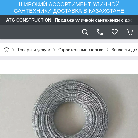
ШИРОКИЙ АССОРТИМЕНТ УЛИЧНОЙ
САНТЕХНИКИ ДОСТАВКА В КАЗАХСТАНЕ
ATG CONSTRUCTION | Продажа уличной сантехники с доста
Товары и услуги
Строительные люльки
Запчасти дл