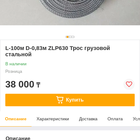
L-100м D-0,83м ZLP630 Трос грузовой
стальной
В наличии
Розница
38 000
₸
Купить
Описание
Характеристики
Доставка
Оплата
Усл
Описание