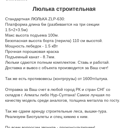
Люлька строительная
Стандартная ЛЮЛЬКА ZLP-630:
Платформа длина 6м (разбивается на три секции
1.5+2+3.5м)
Макс высота подъема 100м.
Безопасная высота борта (перила) 110 см высотой.
Мощность лебедок - 1.5 кВт
Прочная порошковая краска
Подъемный канат - 8.7мм.
Люльки сдаются полным комплектом. Ставь и работай.
Доставка и вывоз с объекта производится за Ваш счет!
Так же есть противовесы (контргрузы) от 1600тг/штука.
Отправка за Ваш счет в любой город РК и стран СНГ со
складов г. Алматы либо Нур-Султана! Самое лучшая по
качеству модель среди аналогов, толщина металла по госту.
Так же сдаем аренду строительные леса, вышки-тура.
Реализуем Биотуалеты и спец химию к ним.
По всем вопросам звоните - проконсультируем!